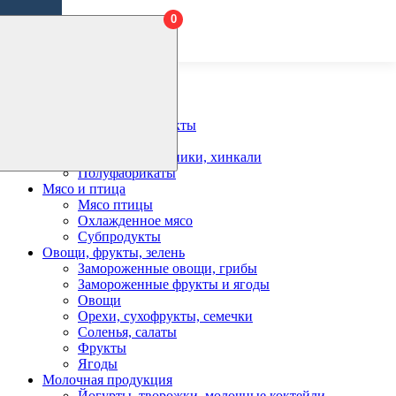
0
Введите этап поиска выше...
Главная
Детское питание
Соки и напитки
Замороженные продукты
Блины
Пельмени, вареники, хинкали
Полуфабрикаты
Мясо и птица
Мясо птицы
Охлажденное мясо
Субпродукты
Овощи, фрукты, зелень
Замороженные овощи, грибы
Замороженные фрукты и ягоды
Овощи
Орехи, сухофрукты, семечки
Соленья, салаты
Фрукты
Ягоды
Молочная продукция
Йогурты, творожки, молочные коктейли