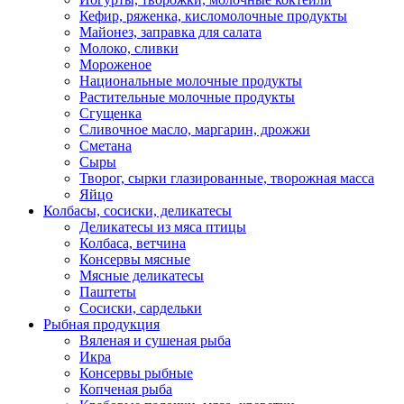
Кефир, ряженка, кисломолочные продукты
Майонез, заправка для салата
Молоко, сливки
Мороженое
Национальные молочные продукты
Растительные молочные продукты
Сгущенка
Сливочное масло, маргарин, дрожжи
ы
Сметана
Сыры
Творог, сырки глазированные, творожная масса
Яйцо
Колбасы, сосиски, деликатесы
Деликатесы из мяса птицы
Колбаса, ветчина
Консервы мясные
Мясные деликатесы
Паштеты
масса
Сосиски, сардельки
Рыбная продукция
Вяленая и сушеная рыба
Икра
Консервы рыбные
Копченая рыба