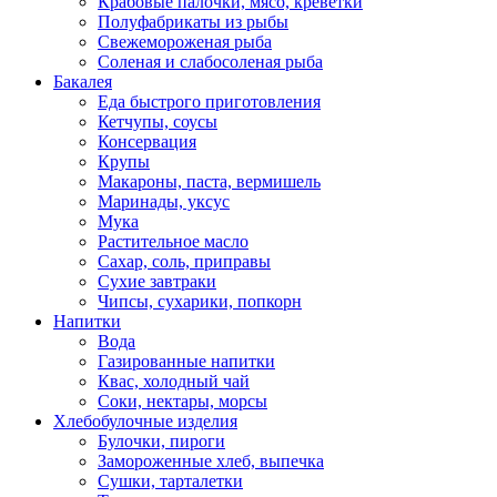
Крабовые палочки, мясо, креветки
Полуфабрикаты из рыбы
Свежемороженая рыба
Соленая и слабосоленая рыба
Бакалея
Еда быстрого приготовления
Кетчупы, соусы
Консервация
Крупы
Макароны, паста, вермишель
Маринады, уксус
Мука
Растительное масло
Сахар, соль, приправы
Сухие завтраки
Чипсы, сухарики, попкорн
Напитки
Вода
Газированные напитки
Квас, холодный чай
Соки, нектары, морсы
Хлебобулочные изделия
Булочки, пироги
Замороженные хлеб, выпечка
Сушки, тарталетки