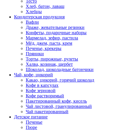
Тесто
Хлеб, батон, лаваш
Хлебцы
Кондитерская продукция
Вафли
Драже, жевательные резинки
Конфеты, подарочные наборы
Мармелад, зефир, пастила
Мёд, джем, паста, крем
Печенье, крекеры
Пряники
Торты, пирожные, рулеты
Халва, козинак, щербет
Шоколад, шоколадные батончики
Чай, кофе, цикорий
Какао, цикорий, горячий шоколад
Кофе в капсулах
Кофе зерновой
Кофе растворимый
Пакетированный кофе, кисель
Чай листовой, гранулированный
Чай пакетированный
Детское питание
Печенье
Пюре