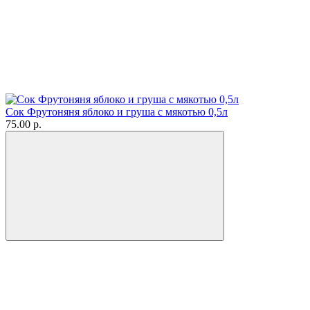
Сок Фрутоняня яблоко и груша с мякотью 0,5л
75.00 р.