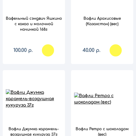
Вафельный сэндвич Яшкино
Вафли Арахисовые
с какао и молочной
(Казахстан) (вес)
начинкой 168г
100.00 р.
40.00 р.
сравнение
сравнение
Вафли Джумка карамель-
Вафли Ретро с шоколадом
воздушная кукуруза 37г
(вес)