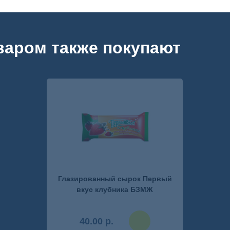
варом также покупают
сравнение
личный кабинет
Глазированный сырок Первый
вкус клубника БЗМЖ
40.00 р.