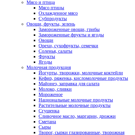
Мясо и птица
Мясо птицы
Охлажденное мясо
Субпродукты
Овощи, фрукты, зелень
Замороженные овощи, грибы
Замороженные фрукты и ягоды
Овощи
Орехи, сухофрукты, семечки
Соленья, салаты
Фрукты
Ягоды
Молочная продукция
Йогурты, творожки, молочные коктейли
Кефир, ряженка, кисломолочные продукты
Майонез, заправка для салата
Молоко, сливки
Мороженое
Национальные молочные продукты
Растительные молочные продукты
Сгущенка
Сливочное масло, маргарин, дрожжи
Сметана
Сыры
Творог, сырки глазированные, творожная