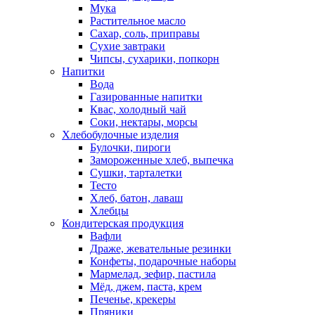
Мука
Растительное масло
Сахар, соль, приправы
Сухие завтраки
Чипсы, сухарики, попкорн
Напитки
Вода
Газированные напитки
Квас, холодный чай
Соки, нектары, морсы
Хлебобулочные изделия
Булочки, пироги
Замороженные хлеб, выпечка
Сушки, тарталетки
Тесто
Хлеб, батон, лаваш
Хлебцы
Кондитерская продукция
Вафли
Драже, жевательные резинки
Конфеты, подарочные наборы
Мармелад, зефир, пастила
Мёд, джем, паста, крем
Печенье, крекеры
Пряники