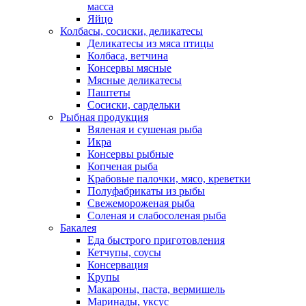
масса
Яйцо
Колбасы, сосиски, деликатесы
Деликатесы из мяса птицы
Колбаса, ветчина
Консервы мясные
Мясные деликатесы
Паштеты
Сосиски, сардельки
Рыбная продукция
Вяленая и сушеная рыба
Икра
Консервы рыбные
Копченая рыба
Крабовые палочки, мясо, креветки
Полуфабрикаты из рыбы
Свежемороженая рыба
Соленая и слабосоленая рыба
Бакалея
Еда быстрого приготовления
Кетчупы, соусы
Консервация
Крупы
Макароны, паста, вермишель
Маринады, уксус