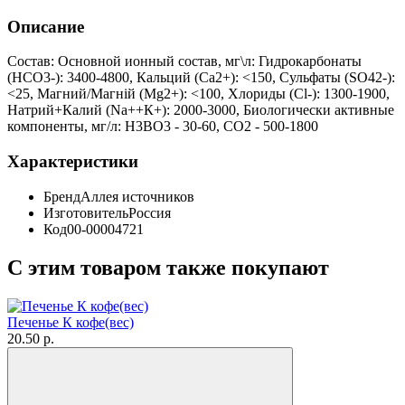
Описание
Состав: Основной ионный состав, мг\л: Гидрокарбонаты
(НСО3-): 3400-4800, Кальций (Ca2+): <150, Сульфаты (SO42-):
<25, Магний/Магнiй (Mg2+): <100, Хлориды (Cl-): 1300-1900,
Натрий+Калий (Na++К+): 2000-3000, Биологически активные
компоненты, мг/л: Н3ВО3 - 30-60, СО2 - 500-1800
Характеристики
Бренд
Аллея источников
Изготовитель
Россия
Код
00-00004721
С этим товаром также покупают
Печенье К кофе(вес)
20.50 р.