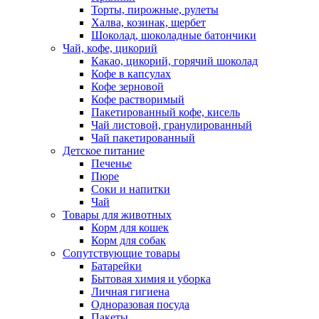
Торты, пирожные, рулеты
Халва, козинак, щербет
Шоколад, шоколадные батончики
Чай, кофе, цикорий
Какао, цикорий, горячий шоколад
Кофе в капсулах
Кофе зерновой
Кофе растворимый
Пакетированный кофе, кисель
Чай листовой, гранулированный
Чай пакетированный
Детское питание
Печенье
Пюре
Соки и напитки
Чай
Товары для животных
Корм для кошек
Корм для собак
Сопутствующие товары
Батарейки
Бытовая химия и уборка
Личная гигиена
Одноразовая посуда
Пакеты