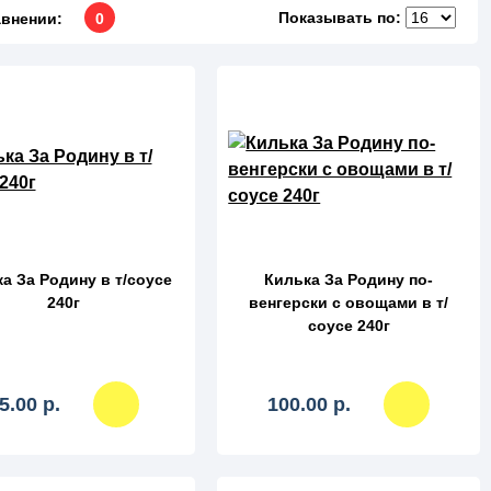
Показывать по:
авнении:
0
сравнение
сравнение
а За Родину в т/соусе
Килька За Родину по-
240г
венгерски с овощами в т/
соусе 240г
5.00 р.
100.00 р.