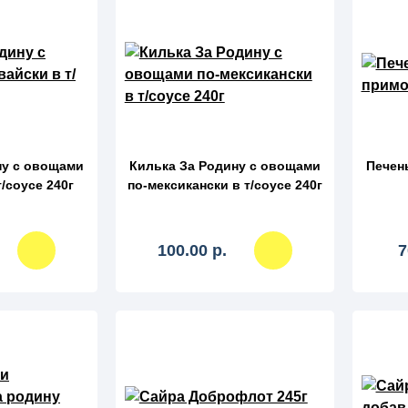
авнение
сравнение
ну с овощами
Килька За Родину с овощами
Печен
т/соусе 240г
по-мексикански в т/соусе 240г
100.00 р.
7
авнение
сравнение