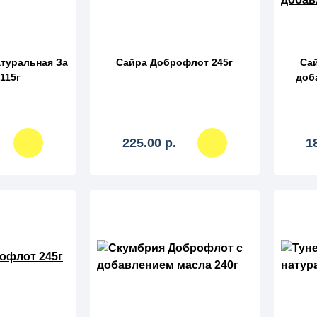
атуральная За
Сайра Доброфлот 245г
Сай
115г
доб
225.00 р.
1
авнение
сравнение