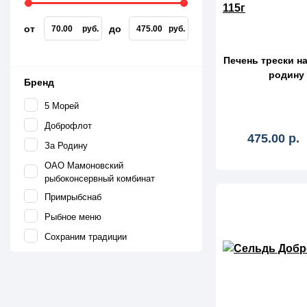
Халва, козинак, щербет
Пакеты
Шоколад, конфеты
от
до
руб.
руб.
Пергамент, фольга
Шоколад, шоколадные батончики
Печень трески н
родину 
Товары для пикника
Бренд
5 Морей
Туалетная бумага, салфетки
Доброфлот
475.00 р.
За Родину
ОАО Мамоновский
рыбоконсервный комбинат
Примрыбснаб
Рыбное меню
ср
Сохраним традиции