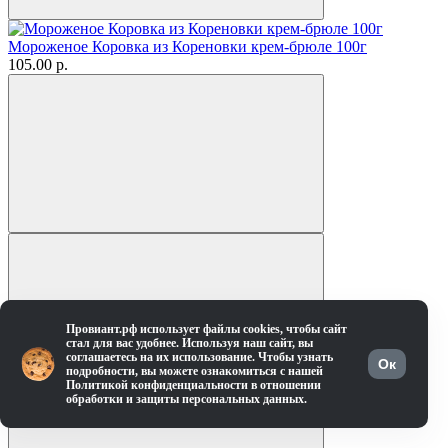
Мороженое Коровка из Кореновки крем-брюле 100г
105.00 р.
Провиант.рф использует файлы cookies, чтобы сайт
стал для вас удобнее. Используя наш сайт, вы
соглашаетесь на их использование. Чтобы узнать
Ок
подробности, вы можете ознакомиться с нашей
Политикой конфиденциальности в отношении
обработки и защиты персональных данных.