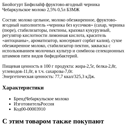
Биойогурт Бифилайф фруктово-ягодный черника
Чебаркульское молоко 2,5% 0,5л БЗМЖ
Состав: молоко цельное, молоко обезжиренное, фруктово-
ягодный наполнитель «черника без кусочков» (сахар, черника
(пюре), стабилизаторы, пектины, крахмал кукурузный,
регулятор кислотности лимонная кислота, краситель
«антоцианы», ароматизатор, консервант сорбат калия), сухое
обезжиренное молоко, стабилизатор пектин, закваска с
использованием молочных культур и симбиоза селекционных
штаммов пяти видов бифидобактерий.
Пищевая ценность в 100 г продукта: жира-2,5г, белка-2,8г,
углеводов-11,0г, в т.ч. сахарозы-7,0г.
Энергетическая ценность: 77,7 ккал/325,3 кДж.
Характеристики
Бренд
Чебаркульское молоко
Изготовитель
Россия
Код
00-00003910
С этим товаром также покупают