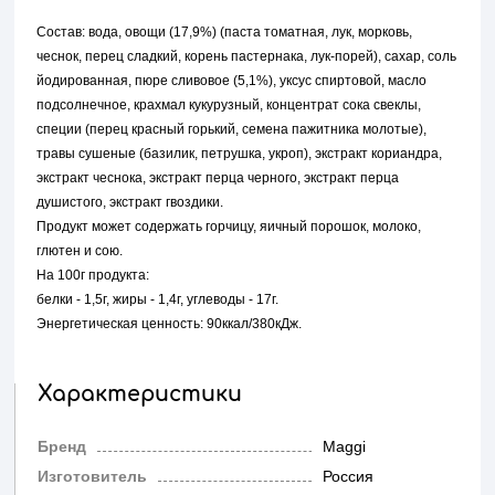
Состав: вода, овощи (17,9%) (паста томатная, лук, морковь,
чеснок, перец сладкий, корень пастернака, лук-порей), сахар, соль
йодированная, пюре сливовое (5,1%), уксус спиртовой, масло
подсолнечное, крахмал кукурузный, концентрат сока свеклы,
специи (перец красный горький, семена пажитника молотые),
травы сушеные (базилик, петрушка, укроп), экстракт кориандра,
экстракт чеснока, экстракт перца черного, экстракт перца
душистого, экстракт гвоздики.
Продукт может содержать горчицу, яичный порошок, молоко,
глютен и сою.
На 100г продукта:
белки - 1,5г, жиры - 1,4г, углеводы - 17г.
Энергетическая ценность: 90ккал/380кДж.
Характеристики
Бренд
Maggi
Изготовитель
Россия