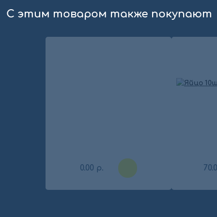
С этим товаром также покупают
сравнение
личный кабинет
0.00 р.
70.