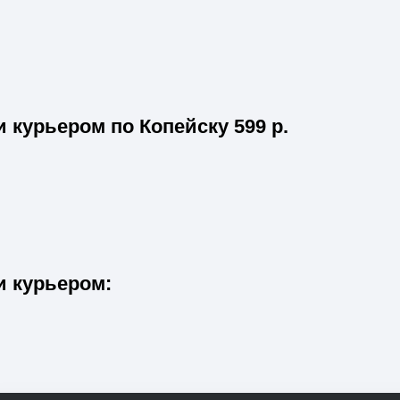
и курьером по Копейску
599
р.
и курьером: