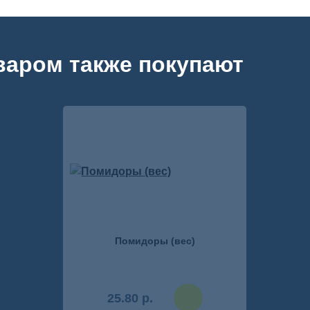
варом также покупают
сравнение
личный кабинет
Помидоры (вес)
25.80 р.